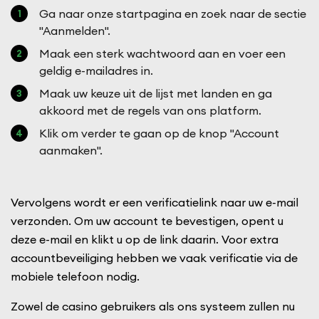
Ga naar onze startpagina en zoek naar de sectie
"Aanmelden".
Maak een sterk wachtwoord aan en voer een
geldig e-mailadres in.
Maak uw keuze uit de lijst met landen en ga
akkoord met de regels van ons platform.
Klik om verder te gaan op de knop "Account
aanmaken".
Vervolgens wordt er een verificatielink naar uw e-mail
verzonden. Om uw account te bevestigen, opent u
deze e-mail en klikt u op de link daarin. Voor extra
accountbeveiliging hebben we vaak verificatie via de
mobiele telefoon nodig.
Zowel de casino gebruikers als ons systeem zullen nu