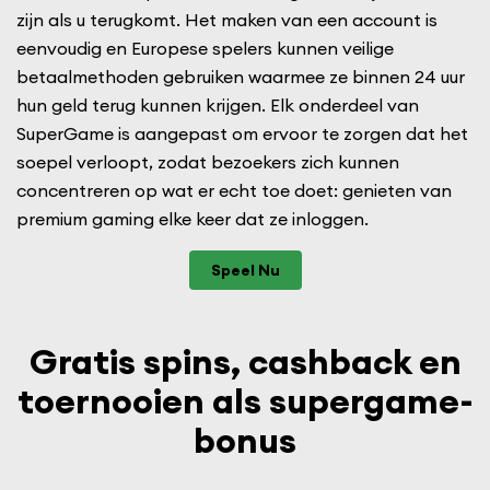
zijn als u terugkomt. Het maken van een account is
eenvoudig en Europese spelers kunnen veilige
betaalmethoden gebruiken waarmee ze binnen 24 uur
hun geld terug kunnen krijgen. Elk onderdeel van
SuperGame is aangepast om ervoor te zorgen dat het
soepel verloopt, zodat bezoekers zich kunnen
concentreren op wat er echt toe doet: genieten van
premium gaming elke keer dat ze inloggen.
Speel Nu
Gratis spins, cashback en
toernooien als supergame-
bonus