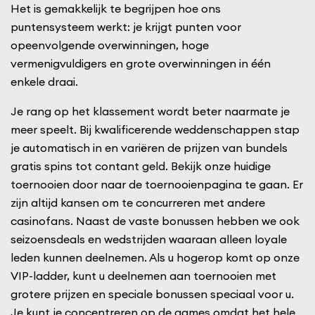
Het is gemakkelijk te begrijpen hoe ons
puntensysteem werkt: je krijgt punten voor
opeenvolgende overwinningen, hoge
vermenigvuldigers en grote overwinningen in één
enkele draai.
Je rang op het klassement wordt beter naarmate je
meer speelt. Bij kwalificerende weddenschappen stap
je automatisch in en variëren de prijzen van bundels
gratis spins tot contant geld. Bekijk onze huidige
toernooien door naar de toernooienpagina te gaan. Er
zijn altijd kansen om te concurreren met andere
casinofans. Naast de vaste bonussen hebben we ook
seizoensdeals en wedstrijden waaraan alleen loyale
leden kunnen deelnemen. Als u hogerop komt op onze
VIP-ladder, kunt u deelnemen aan toernooien met
grotere prijzen en speciale bonussen speciaal voor u.
Je kunt je concentreren op de games omdat het hele