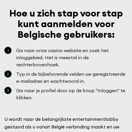
Hoe u zich stap voor stap
kunt aanmelden voor
Belgische gebruikers:
Ga naar onze casino website en zoek het
inloggebied. Het is meestal in de
rechterbovenhoek.
Typ in de bijbehorende velden uw geregistreerde
e-mailadres en wachtwoord in.
Ga naar je profiel door op de knop "Inloggen" te
klikken.
U wordt naar de belangrijkste entertainmentlobby
gestuurd als u vanuit België verbinding maakt en uw