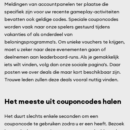
Meldingen van accountpanelen ter plaatse die
specifiek zijn voor uw recente gameplay-activiteiten
bevatten ook geldige codes. Speciale couponcodes
worden vaak naar onze spelers gestuurd tijdens
vakanties of als onderdeel van
beloningsprogramma's. Om unieke vouchers te krijgen,
moet u zeker naar deze evenementen gaan of
deelnemen aan leaderboard-runs. Als je gemakkelijk
iets wilt vinden, volg dan onze sociale pagina's. Daar
posten we over deals die maar kort beschikbaar zijn.
Trouwe leden zullen deze deals vooral nuttig vinden.
Het meeste uit couponcodes halen
Het duurt slechts enkele seconden om een
couponcode te gebruiken zodra u er een heeft. Bezoek