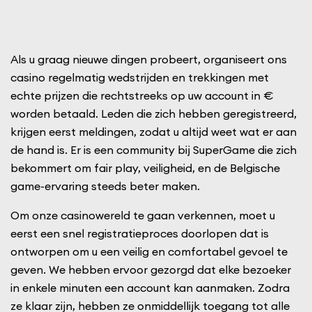
Als u graag nieuwe dingen probeert, organiseert ons
casino regelmatig wedstrijden en trekkingen met
echte prijzen die rechtstreeks op uw account in €
worden betaald. Leden die zich hebben geregistreerd,
krijgen eerst meldingen, zodat u altijd weet wat er aan
de hand is. Er is een community bij SuperGame die zich
bekommert om fair play, veiligheid, en de Belgische
game-ervaring steeds beter maken.
Om onze casinowereld te gaan verkennen, moet u
eerst een snel registratieproces doorlopen dat is
ontworpen om u een veilig en comfortabel gevoel te
geven. We hebben ervoor gezorgd dat elke bezoeker
in enkele minuten een account kan aanmaken. Zodra
ze klaar zijn, hebben ze onmiddellijk toegang tot alle