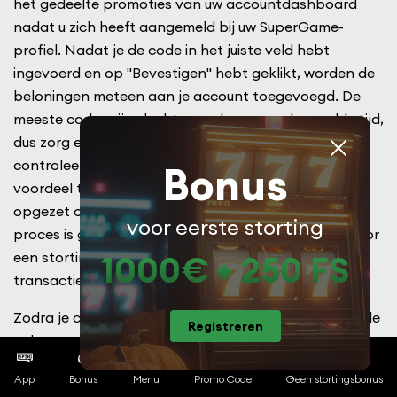
het gedeelte promoties van uw accountdashboard
nadat u zich heeft aangemeld bij uw SuperGame-
profiel. Nadat je de code in het juiste veld hebt
ingevoerd en op "Bevestigen" hebt geklikt, worden de
beloningen meteen aan je account toegevoegd. De
meeste codes zijn slechts goed voor een bepaalde tijd,
dus zorg ervoor dat u de datum waarop ze verlopen
controleert voordat u ze gebruikt om het volledige
Bonus
voordeel te krijgen. Het systeem in ons casino is
opgezet om duidelijk te zijn, dus elke stap van het
voor eerste storting
proces is gemakkelijk te begrijpen. Als u een code voor
een stortingsbonus moet invoeren, moet u uw
1000€ + 250 FS
transactie meteen afronden.
Zodra je code wordt geaccepteerd, kun je gratis op de
Registreren
gekozen speelautomaten spelen. Tijdens het
inwisselen kunt u alle informatie zien over beperkingen,
App
Bonus
Menu
Promo Code
Geen stortingsbonus
doorspeelvereisten en games die in aanmerking