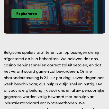
Registreren
Belgische spelers profiteren van oplossingen die zijn
afgestemd op hun behoeften. We beloven dat ons
casino de winst snel en correct zal uitbetalen, en dat
het verantwoord gamen zal bevorderen. Online
chatondersteuning is 24 uur per dag, zeven dagen per
week beschikbaar, dus hulp is altijd snel en nuttig. Uw
privacy is erg belangrijk voor ons en al uw persoonlijke
gegevens worden veilig bewaard met behulp van
industriestandaard encryptiemethoden. We